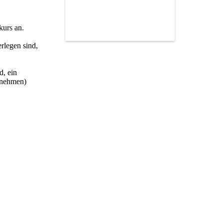
kurs an.
rlegen sind,
d, ein
ufnehmen)