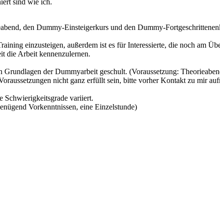
ert sind wie ich.
eabend, den Dummy-Einsteigerkurs und den Dummy-Fortgeschrittenen
ning einzusteigen, außerdem ist es für Interessierte, die noch am Übe
it die Arbeit kennenzulernen.
n Grundlagen der Dummyarbeit geschult. (Voraussetzung: Theorieaben
oraussetzungen nicht ganz erfüllt sein, bitte vorher Kontakt zu mir a
 Schwierigkeitsgrade variiert.
genügend Vorkenntnissen, eine Einzelstunde)