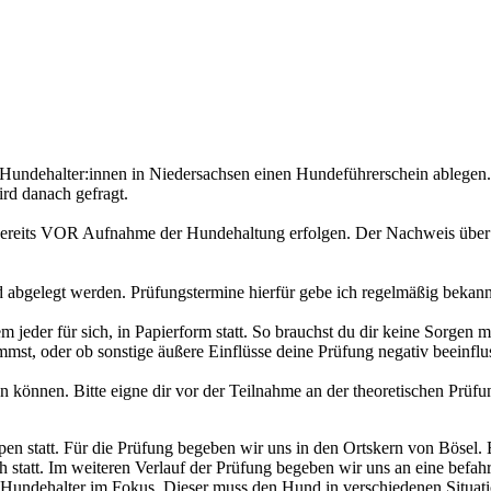
Hundehalter:innen in Niedersachsen einen Hundeführerschein ablegen.
rd danach gefragt.
bereits VOR Aufnahme der Hundehaltung erfolgen. Der Nachweis über 
bgelegt werden. Prüfungstermine hierfür gebe ich regelmäßig bekann
m jeder für sich, in Papierform statt. So brauchst du dir keine Sorgen 
mst, oder ob sonstige äußere Einflüsse deine Prüfung negativ beeinfl
ten können. Bitte eigne dir vor der Teilnahme an der theoretischen Prü
pen statt. Für die Prüfung begeben wir uns in den Ortskern von Bösel. 
statt. Im weiteren Verlauf der Prüfung begeben wir uns an eine befahr
 der Hundehalter im Fokus. Dieser muss den Hund in verschiedenen Situati