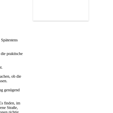
 Spätestens
die praktische
t.
machen, ob die
ussen.
fung genügend
Es finden, im
ene Straße,
onen richtig